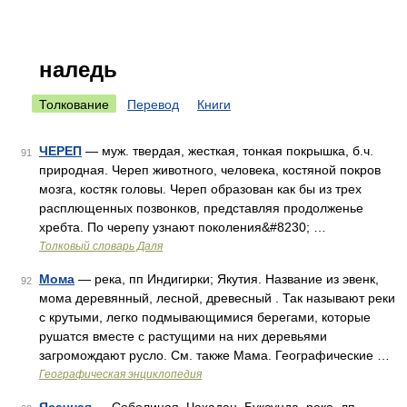
наледь
Толкование
Перевод
Книги
ЧЕРЕП
— муж. твердая, жесткая, тонкая покрышка, б.ч.
91
природная. Череп животного, человека, костяной покров
мозга, костяк головы. Череп образован как бы из трех
расплющенных позвонков, представляя продолженье
хребта. По черепу узнают поколения&#8230; …
Толковый словарь Даля
Мома
— река, пп Индигирки; Якутия. Название из эвенк,
92
мома деревянный, лесной, древесный . Так называют реки
с крутыми, легко подмывающимися берегами, которые
рушатся вместе с растущими на них деревьями
загромождают русло. См. также Мама. Географические …
Географическая энциклопедия