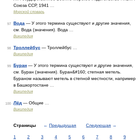
Союза ССР, 1941 …
Морской словарь
Вода
— У этого термина существуют и другие значения,
97
см. Вода (значения). Вода …
Википедия
Троллейбус
— Троллейбус …
98
Википедия
Буран
— У этого термина существуют и другие значения,
99
см. Буран (значения). Буран&#160; степная метель.
Бураном называют метель в степной местности, например
в Башкортостане …
Википедия
Лёд
— Общие …
100
Википедия
Страницы
←
Предыдущая
Следующая
→
1
2
3
4
5
6
7
8
9